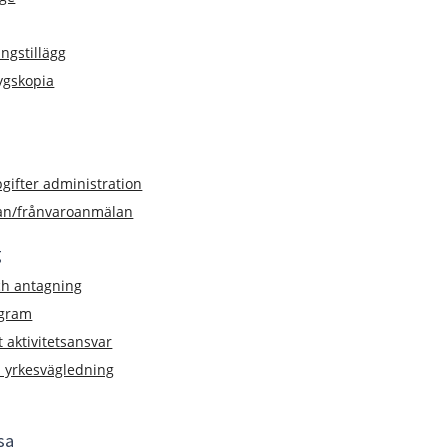
ngstillägg
tygskopia
gifter administration
an/frånvaroanmälan
g
ch antagning
ogram
aktivitetsansvar
h yrkesvägledning
sa