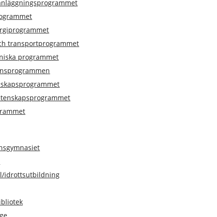
 anläggningsprogrammet
rogrammet
ergiprogrammet
ch transportprogrammet
kniska programmet
ionsprogrammen
nskapsprogrammet
etenskapsprogrammet
grammet
sgymnasiet
r
il/idrottsutbildning
bliotek
ege