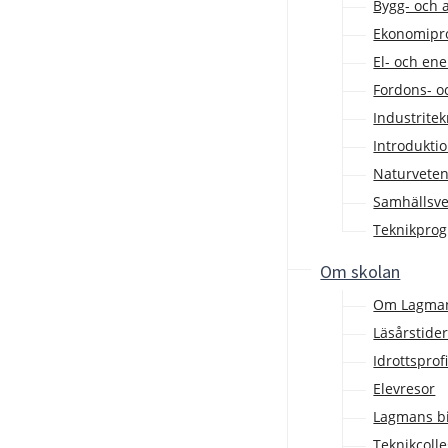
Bygg- och
Ekonomip
El- och en
Fordons- o
Industrite
Introdukt
Naturvete
Samhällsv
Teknikpro
Om skolan
Om Lagman
Läsårstide
Idrottsprof
Elevresor
Lagmans bi
Teknikcoll