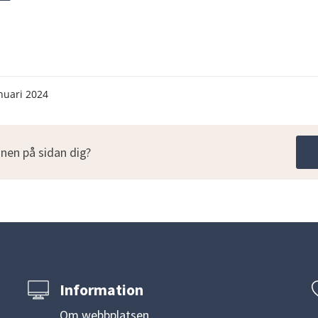
nuari 2024
nen på sidan dig?
Information
Om webbplatsen