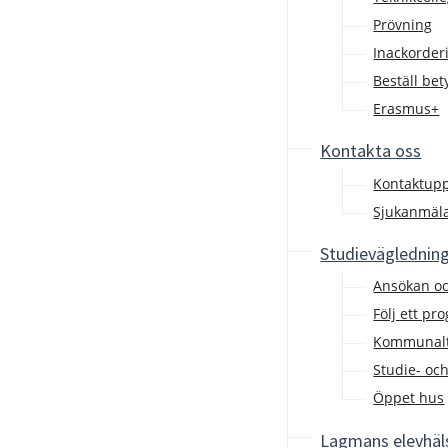
Prövning
Inackorderi
Beställ be
Erasmus+
Kontakta oss
Kontaktupp
Sjukanmäl
Studieväglednin
Ansökan o
Följ ett pr
Kommunalt 
Studie- oc
Öppet hus
Lagmans elevhäl