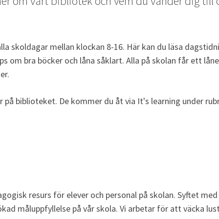
er om vårt bibliotek och vem du vänder dig till 
lla skoldagar mellan klockan 8-16. Här kan du läsa dagstidnin
ips om bra böcker och låna såklart. Alla på skolan får ett lån
er.
er på biblioteket. De kommer du åt via It's learning under rubr
ill annan webbplats.
agogisk resurs för elever och personal på skolan. Syftet med
ökad måluppfyllelse på vår skola. Vi arbetar för att väcka lust