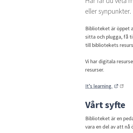
Här får du veta m
eller synpunkter.
Biblioteket är öppet a
sitta och plugga, få t
till bibliotekets resurs
Vi har digitala resurs
resurser.
Länk t
It’s learning.
Vårt syfte
Biblioteket är en ped
vara en del av att nå 