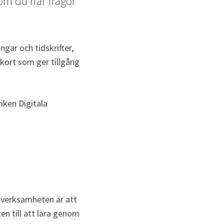
om du har frågor 
gar och tidskrifter, 
ekort som ger tillgång 
iken Digitala 
 verksamheten är att 
en till att lära genom 