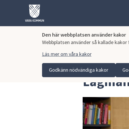
Den här webbplatsen använder kakor
Webbplatsen använder så kallade kakor fö
Läs mer om våra kakor
Hoppa till innehåll
Lagmansgymnasiet
Om skolan
Lagmans bibliote
Godkänn nödvändiga kakor
Go
Lagmans