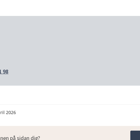
1 98
ril 2026
nen på sidan dig?