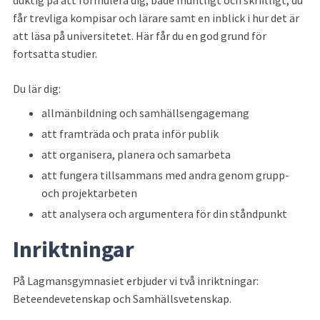
duktig på att formulera dig, både muntligt och skriftligt, du 
får trevliga kompisar och lärare samt en inblick i hur det är 
att läsa på universitetet. Här får du en god grund för 
fortsatta studier.
Du lär dig:
allmänbildning och samhällsengagemang
att framträda och prata inför publik
att organisera, planera och samarbeta
att fungera tillsammans med andra genom grupp- 
och projektarbeten
att analysera och argumentera för din ståndpunkt
Inriktningar
På Lagmansgymnasiet erbjuder vi två inriktningar: 
Beteendevetenskap och Samhällsvetenskap.