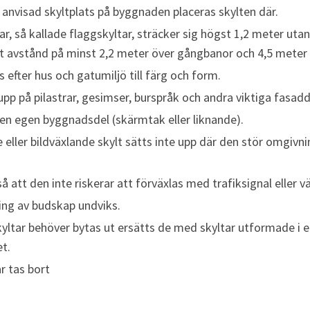
 anvisad skyltplats på byggnaden placeras skylten där.
r, så kallade flaggskyltar, sträcker sig högst 1,2 meter uta
t avstånd på minst 2,2 meter över gångbanor och 4,5 meter 
 efter hus och gatumiljö till färg och form.
 upp på pilastrar, gesimser, burspråk och andra viktiga fasadd
 en egen byggnadsdel (skärmtak eller liknande).
e eller bildväxlande skylt sätts inte upp där den stör omgivni
å att den inte riskerar att förväxlas med trafiksignal eller 
ng av budskap undviks.
kyltar behöver bytas ut ersätts de med skyltar utformade i e
t.
ar tas bort