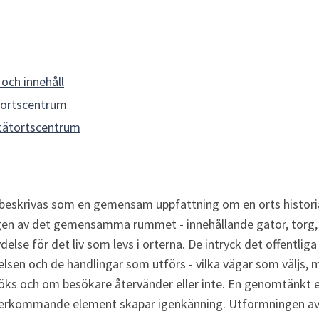
 och innehåll
tortscentrum
 tätortscentrum
 beskrivas som en gemensam uppfattning om en orts historia
ngen av det gemensamma rummet - innehållande gator, torg, 
ydelse för det liv som levs i orterna. De intryck det offentli
lsen och de handlingar som utförs - vilka vägar som väljs, mö
öks och om besökare återvänder eller inte. En genomtänkt es
återkommande element skapar igenkänning. Utformningen av 