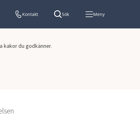
Kontakt
Sök
Meny
lka kakor du godkänner.
h program
Skyltprogram
elsen