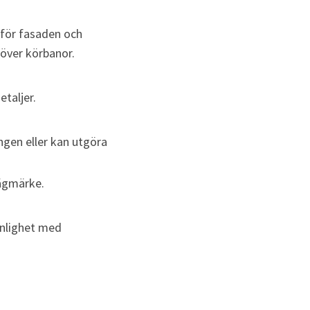
nför fasaden och 
över körbanor.
etaljer.
ngen eller kan utgöra 
vägmärke.
nlighet med 