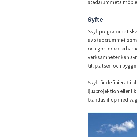
stadsrummets möblerin
Syfte
Skyltprogrammet ska va
av stadsrummet som ka
och god orienterbarhet
verksamheter kan syna
till platsen och byg
Skylt är definierat i 
ljusprojektion eller l
blandas ihop med vägm