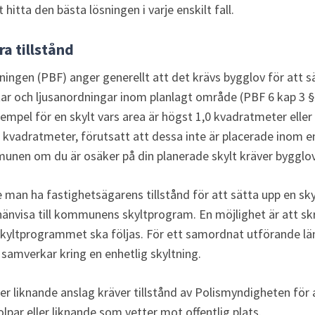
 hitta den bästa lösningen i varje enskilt fall.
a tillstånd
ingen (PBF) anger generellt att det krävs bygglov för att sät
tar och ljusanordningar inom planlagt område (PBF 6 kap 3 §)
xempel för en skylt vars area är högst 1,0 kvadratmeter eller 
 kvadratmeter, förutsatt att dessa inte är placerade inom en 
unen om du är osäker på din planerade skylt kräver bygglov
an ha fastighetsägarens tillstånd för att sätta upp en sky
änvisa till kommunens skyltprogram. En möjlighet är att skriv
kyltprogrammet ska följas. För ett samordnat utförande län
samverkar kring en enhetlig skyltning.
ler liknande anslag kräver tillstånd av Polismyndigheten för a
lpar eller liknande som vetter mot offentlig plats.