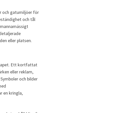
 och gatumiljöer för 
eständighet och tål 
ackmannamässigt
detaljerade 
den eller platsen.
pet. Ett kortfattat 
rken eller reklam, 
 Symboler och bilder 
med 
 en kringla, 