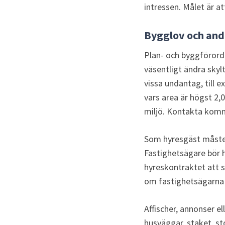
intressen. Målet är att
Bygglov och andr
Plan- och byggförordn
väsentligt ändra skyl
vissa undantag, till e
vars area är högst 2,0
miljö. Kontakta komm
Som hyresgäst måste m
Fastighetsägare bör h
hyreskontraktet att s
om fastighetsägarna 
Affischer, annonser el
husväggar, staket, sto