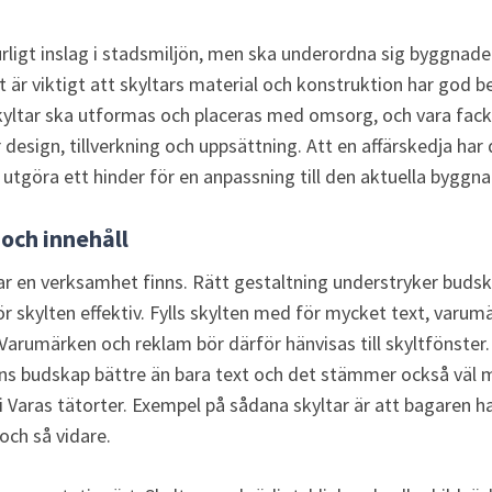
urligt inslag i stadsmiljön, men ska underordna sig byggnader
t är viktigt att skyltars material och konstruktion har god b
 skyltar ska utformas och placeras med omsorg, och vara f
 design, tillverkning och uppsättning. Att en affärskedja har 
 utgöra ett hinder för en anpassning till den aktuella byggna
 och innehåll
ar en verksamhet finns. Rätt gestaltning understryker budska
ör skylten effektiv. Fylls skylten med för mycket text, varumä
 Varumärken och reklam bör därför hänvisas till skyltfönster.
ens budskap bättre än bara text och det stämmer också väl 
Varas tätorter. Exempel på sådana skyltar är att bagaren har
och så vidare.