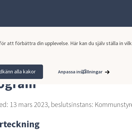
r att förbättra din upplevelse. Här kan du själv ställa in vi
tion och verksamhet
Planer och styrande dokument
Planer oc
dkänn alla kakor
Anpassa inställningar
rogram
med: 13 mars 2023, beslutsinstans: Kommunstyr
örteckning