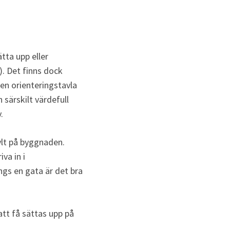
ta upp eller 
. Det finns dock 
en orienteringstavla 
särskilt värdefull 
.
lt på byggnaden. 
a in i 
gs en gata är det bra 
tt få sättas upp på 