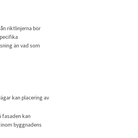
n riktlinjerna bör 
ecifika 
lösning än vad som
ägar kan placering av 
å fasaden kan 
ms inom byggnadens 