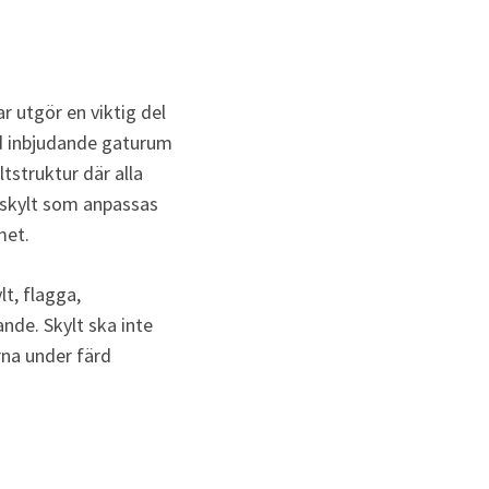
 utgör en viktig del 
d inbjudande gaturum 
tstruktur där alla 
 skylt som anpassas 
met.
t, flagga, 
nde. Skylt ska inte 
rna under färd