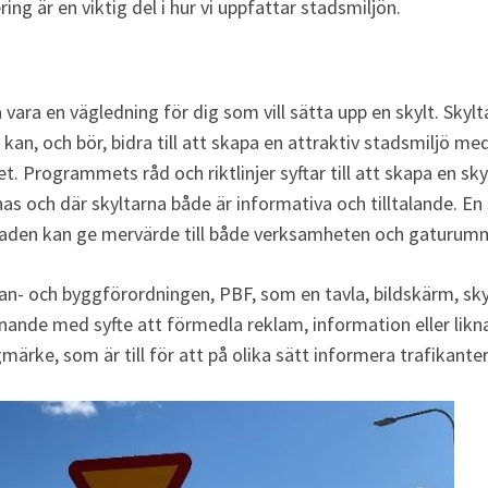
g är en viktig del i hur vi uppfattar stadsmiljön.
ra en vägledning för dig som vill sätta upp en skylt. Skyltar
n, och bör, bidra till att skapa en attraktiv stadsmiljö me
. Programmets råd och riktlinjer syftar till att skapa en skyl
s och där skyltarna både är informativa och tilltalande. En
gnaden kan ge mervärde till både verksamheten och gaturum
plan- och byggförordningen, PBF, som en tavla, bildskärm, skyl
iknande med syfte att förmedla reklam, information eller likna
ärke, som är till för att på olika sätt informera trafikante