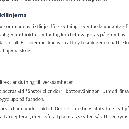
ktlinjerna
u kommunens riktlinjer för skyltning. Eventuella undantag frå
väl genomtänkta. Undantag kan behöva göras på grund av sp
ilda fall. Ett exempel kan vara att ny teknik ger en bättre 
tlinjerna skrevs.
 direkt anslutning till verksamheten.
 placeras vid fönster eller dörr i bottenvåningen. Utmed länsv
högre upp på fasaden.
 första hand under takfot. Om det inte finns plats för skylt p
 fall accepteras, men i så fall placeras skylten så att den ry