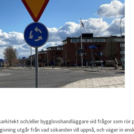
rkitekt och/eller bygglovshandläggare vid frågor som rör pr
dgivning utgår från vad sökanden vill uppnå, och väger in ens