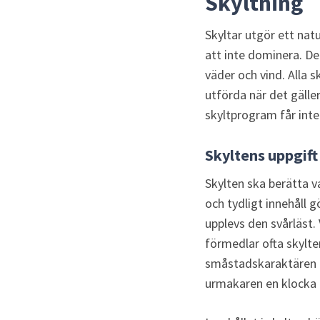
Skyltning
Skyltar utgör ett nat
att inte dominera. De
väder och vind. Alla
utförda när det gäller
skyltprogram får inte
Skyltens uppgift
Skylten ska berätta v
och tydligt innehåll g
upplevs den svårläst.
förmedlar ofta skylt
småstadskaraktären i 
urmakaren en klocka 