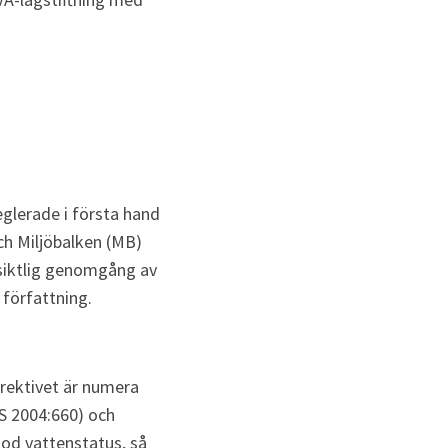
erade i första hand 
h Miljöbalken (MB) 
siktlig genomgång av 
 författning.
rektivet är numera 
S 2004:660) och 
od vattenstatus, så 