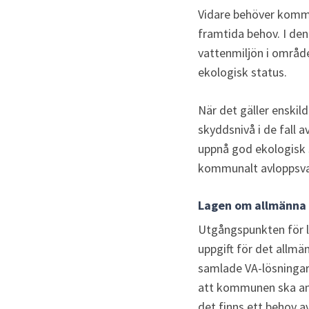
Vidare behöver kommu
framtida behov. I den
vattenmiljön i område
ekologisk status. 
När det gäller enskil
skyddsnivå i de fall a
uppnå god ekologisk s
kommunalt avloppsvat
Lagen om allmänna 
Utgångspunkten för la
uppgift för det allmän
samlade VA-lösningar 
att kommunen ska anse
det finns ett behov av