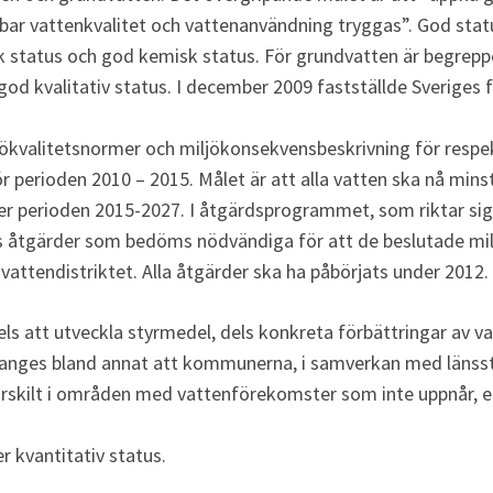
llbar vattenkvalitet och vattenanvändning tryggas”. God statu
 status och god kemisk status. För grundvatten är begreppe
 god kvalitativ status. I december 2009 fastställde Sveriges f
kvalitetsnormer och miljökonsekvensbeskrivning för respekt
 perioden 2010 – 2015. Målet är att alla vatten ska nå mins
der perioden 2015-2027. I åtgärdsprogrammet, som riktar sig
s åtgärder som bedöms nödvändiga för att de beslutade mil
 vattendistriktet. Alla åtgärder ska ha påbörjats under 2012.
ls att utveckla styrmedel, dels konkreta förbättringar av vat
ges bland annat att kommunerna, i samverkan med länssty
ärskilt i områden med vattenförekomster som inte uppnår, elle
r kvantitativ status. 