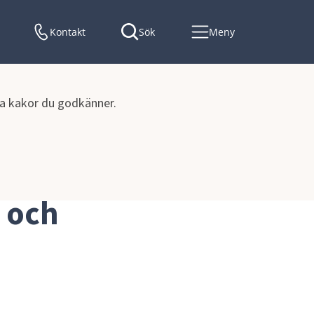
Kontakt
Sök
Meny
lka kakor du godkänner.
h program
 och 