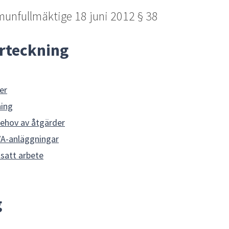
unfullmäktige 18 juni 2012 § 38
örteckning
er
ning
hov av åtgärder
-anläggningar
tsatt arbete
g