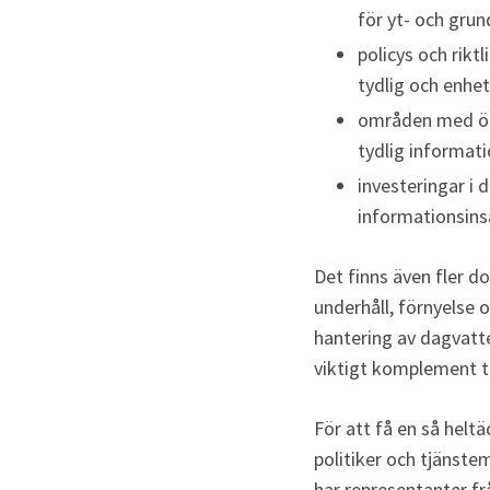
för yt- och gru
policys och rikt
tydlig och enhe
områden med öns
tydlig informati
investeringar i
informationsinsa
Det finns även fler d
underhåll, förnyelse 
hantering av dagvatte
viktigt komplement ti
För att få en så helt
politiker och tjänst
har representanter fr