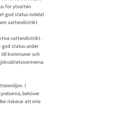
s för ytvatten 
t god status indelat 
em vattendistrikt 
ive vattendistrikt. 
t god status under 
 till kommuner och 
jökvalitetsnormerna 
tenmiljön. I 
relserna, behöver 
r riskerar att inte 