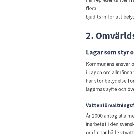
flera 
bjudits in för att bel
2. Omvärld
Lagar som styr 
Kommunens ansvar oc
i Lagen om allmänna v
har stor betydelse fö
lagarnas syfte och öve
Vattenförvaltnings
År 2000 antog alla me
inarbetat i den svens
omfattar både ytvatt