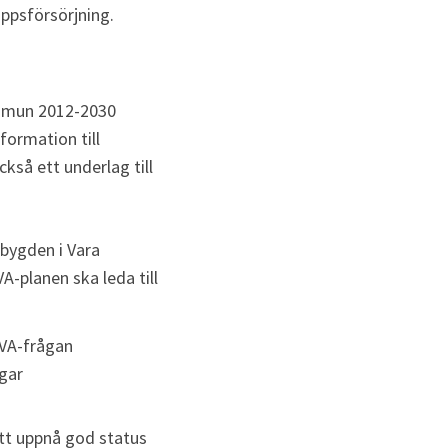
psförsörjning. 
ommun 2012-2030 
ormation till 
så ett underlag till 
bygden i Vara 
planen ska leda till 
VA-frågan 
gar 
tt uppnå god status 