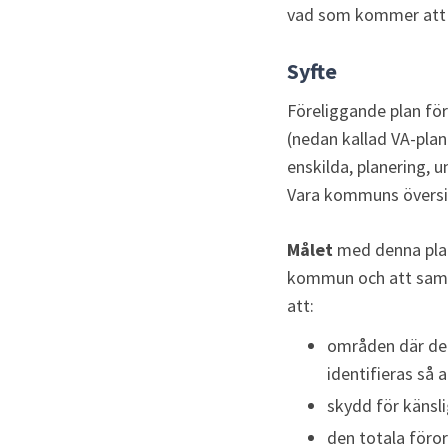
vad som kommer att h
Syfte
Föreliggande plan fö
(nedan kallad VA-plan
enskilda, planering, 
Vara kommuns översi
Målet
 med denna plan
kommun och att samor
att:
områden där det
identifieras så 
skydd för känsli
den totala föro