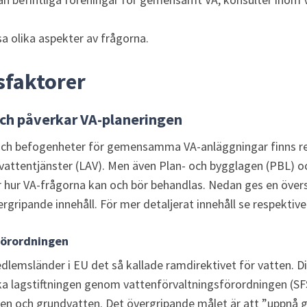
ysa olika aspekter av frågorna.
sfaktorer
och påverkar VA-planeringen
h befogenheter för gemensamma VA-anläggningar finns regl
attentjänster (LAV). Men även Plan- och bygglagen (PBL) oc
r hur VA-frågorna kan och bör behandlas. Nedan ges en över
rgripande innehåll. För mer detaljerat innehåll se respektive
förordningen
dlemsländer i EU det så kallade ramdirektivet för vatten. Di
ka lagstiftningen genom vattenförvaltningsförordningen (SF
en och grundvatten. Det övergripande målet är att ”uppnå g