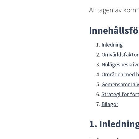
Antagen av komm
Innehållsf
Inledning
Omvärldsfaktor
Nulägesbeskriv
Områden med be
Gemensamma VA
Strategi för for
Bilagor
1. Inlednin