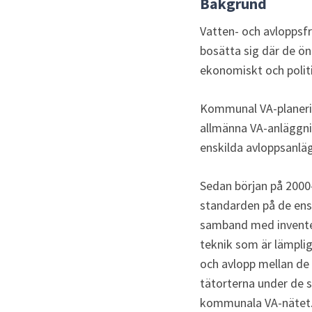
Bakgrund 
Vatten- och avloppsfr
bosätta sig där de ön
ekonomiskt och politi
Kommunal VA-planerin
allmänna VA-anläggni
enskilda avloppsanlä
Sedan början på 2000-
standarden på de ensk
samband med inventer
teknik som är lämplig
och avlopp mellan de 
tätorterna under de se
kommunala VA-nätet. D