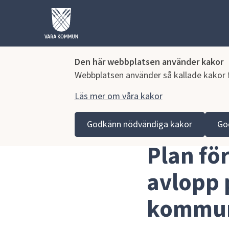
Den här webbplatsen använder kakor
Webbplatsen använder så kallade kakor fö
Läs mer om våra kakor
Hoppa till innehåll
Vara kommun
Kommun och politik
Vår organisa
Godkänn nödvändiga kakor
Go
Plan för försörjning av vatten och avlopp på landsb
Plan för
avlopp 
kommun