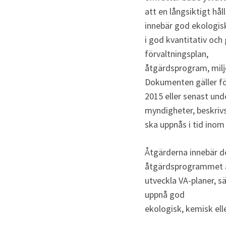
att en långsiktigt hå
innebär god ekologisk
i god kvantitativ och
förvaltningsplan, 
åtgärdsprogram, miljö
Dokumenten gäller för
2015 eller senast un
myndigheter, beskriv
ska uppnås i tid inom
Åtgärderna innebär de
åtgärdsprogrammet an
utveckla VA-planer, s
uppnå god 
ekologisk, kemisk elle