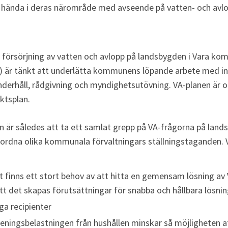
ända i deras närområde med avseende på vatten- och avlop
r försörjning av vatten och avlopp på landsbygden i Vara k
) är tänkt att underlätta kommunens löpande arbete med inf
underhåll, rådgivning och myndighetsutövning. VA-planen är ock
ktsplan.
 är således att ta ett samlat grepp på VA-frågorna på lands
dna olika kommunala förvaltningars ställningstaganden. VA-
 finns ett stort behov av att hitta en gemensam lösning av 
att det skapas förutsättningar för snabba och hållbara lösnin
ga recipienter
reningsbelastningen från hushållen minskar så möjligheten a