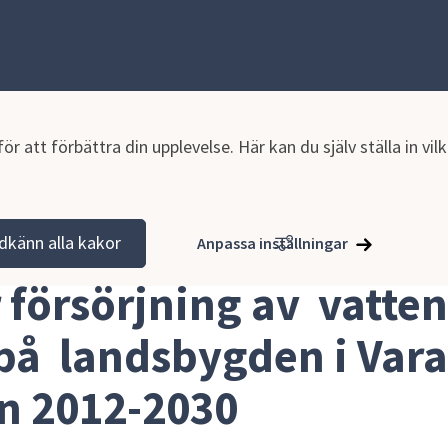
r att förbättra din upplevelse. Här kan du själv ställa in vi
tion och verksamhet
Planer och styrande dokument
Planer oc
dkänn alla kakor
Anpassa inställningar
ygden i Vara kommun 2012-2030
 försörjning av  vatten
på  landsbygden i Vara 
 2012-2030