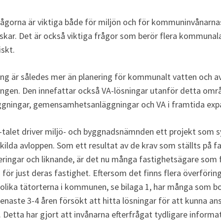
ågorna är viktiga både för miljön och för kommuninvånarnas
skar. Det är också viktiga frågor som berör flera kommunal
skt.
g är således mer än planering för kommunalt vatten och av
ngen. Den innefattar också VA-lösningar utanför detta områ
ggningar, gemensamhetsanläggningar och VA i framtida ex
talet driver miljö- och byggnadsnämnden ett projekt som syft
ilda avloppen. Som ett resultat av de krav som ställts på fa
ingar och liknande, är det nu många fastighetsägare som fu
 för just deras fastighet. Eftersom det finns flera överföring
olika tätorterna i kommunen, se bilaga 1, har många som bor
naste 3-4 åren försökt att hitta lösningar för att kunna anslu
etta har gjort att invånarna efterfrågat tydligare informatio