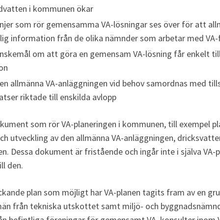
ndvatten i kommunen ökar
linjer som rör gemensamma VA-lösningar ses över för att all
tlig information från de olika nämnder som arbetar med VA-
kemål om att göra en gemensam VA-lösning får enkelt till
on 
 den allmänna VA-anläggningen vid behov samordnas med tills
tser riktade till enskilda avlopp
okument som rör VA-planeringen i kommunen, till exempel pla
och utveckling av den allmänna VA-anläggningen, dricksvatte
n. Dessa dokument är fristående och ingår inte i själva VA-p
ll den.
äckande plan som möjligt har VA-planen tagits fram av en gr
emän från tekniska utskottet samt miljö- och byggnadsnämnd
ån befintliga föreningar för gemensamt VA, konsulter inom V