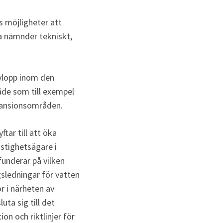
 möjligheter att 
a nämnder tekniskt, 
lopp inom den 
de som till exempel 
pansionsområden. 
ar till att öka 
stighetsägare i 
nderar på vilken 
sledningar för vatten 
 i närheten av 
ta sig till det 
n och riktlinjer för 