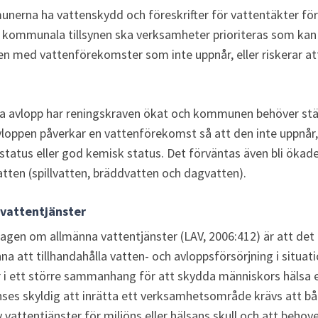
nerna ha vattenskydd och föreskrifter för vattentäkter för
 kommunala tillsynen ska verksamheter prioriteras som kan 
n med vattenförekomster som inte uppnår, eller riskerar at
da avlopp har reningskraven ökat och kommunen behöver stäl
vloppen påverkar en vattenförekomst så att den inte uppnår, el
tatus eller god kemisk status. Det förväntas även bli ökade 
ten (spillvatten, bräddvatten och dagvatten).
vattentjänster
gen om allmänna vattentjänster (LAV, 2006:412) är att det i
na att tillhandahålla vatten- och avloppsförsörjning i situat
i ett större sammanhang för att skydda människors hälsa ell
s skyldig att inrätta ett verksamhetsområde krävs att båda
 vattentjänster för miljöns eller hälsans skull och att behove