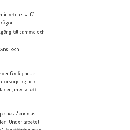
mänheten ska få 
frågor 
gång till samma och 
yns- och 
ner för löpande 
nförsörjning och 
lanen, men är ett 
upp bestående av 
en. Under arbetet 
A-lagstiftning med 