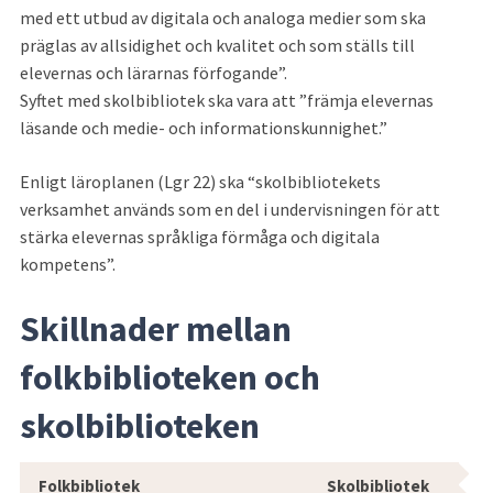
med ett utbud av digitala och analoga medier som ska 
präglas av allsidighet och kvalitet och som ställs till 
elevernas och lärarnas förfogande”. 
Syftet med skolbibliotek ska vara att ”främja elevernas 
läsande och medie- och informationskunnighet.”
Enligt läroplanen (Lgr 22) ska “skolbibliotekets 
verksamhet används som en del i undervisningen för att 
stärka elevernas språkliga förmåga och digitala 
kompetens”.
Skillnader mellan 
folkbiblioteken och 
skolbiblioteken
Skillander mellan folkbiblioteken oc
Folkbibliotek
Skolbibliotek