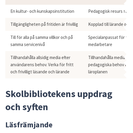
En kultur- och kunskapsinstitution
Pedagogisk resurs för s
Tillgängligheten på fritiden är frivillig
Kopplad till lärande och
Till för alla på samma villkor och på
Specialanpassat för sko
samma servicenivå
medarbetare
Tillhandahålla allsidig media efter
Tillhandahålla media enl
användarens behov. Verka för fritt
pedagogiska behov koppl
och frivilligt läsande och lärande
läroplanen
Skolbibliotekens uppdrag 
och syften
Läsfrämjande