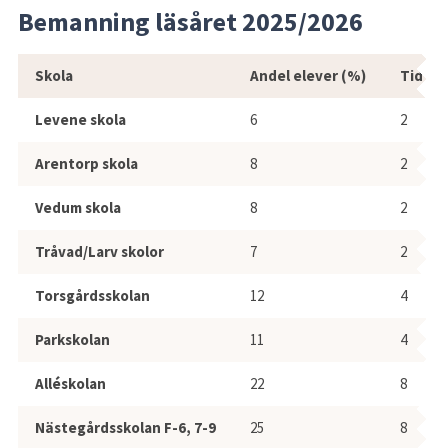
Bemanning läsåret 2025/2026
Bemanning läsåret 2025/2026
Skola
Andel elever (%)
Tid 1 h
Levene skola
6
2
Arentorp skola
8
2
Vedum skola
8
2
Tråvad/Larv skolor
7
2
Torsgårdsskolan
12
4
Parkskolan
11
4
Alléskolan
22
8
Nästegårdsskolan F-6, 7-9
25
8