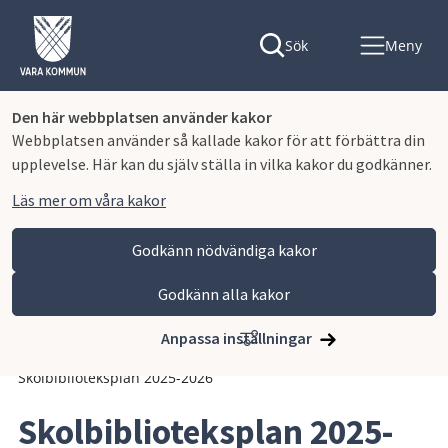
Sök
Meny
Den här webbplatsen använder kakor
Webbplatsen använder så kallade kakor för att förbättra din
upplevelse. Här kan du själv ställa in vilka kakor du godkänner.
Läs mer om våra kakor
Godkänn nödvändiga kakor
Godkänn alla kakor
Hoppa till innehåll
Vara kommun
Kommun och politik
Vår organisation och verksamhet
Anpassa inställningar
Planer och styrande dokument
Planer och program
Skolbiblioteksplan 2025-2026
Skolbiblioteksplan 2025-