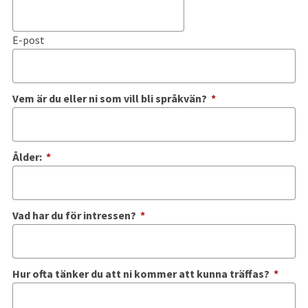
E-post
(obligatorisk)
Vem är du eller ni som vill bli språkvän?
*
(obligatorisk)
Ålder:
*
(obligatorisk)
Vad har du för intressen?
*
(obli
Hur ofta tänker du att ni kommer att kunna träffas?
*