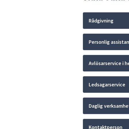
Rådgivning
Personlig assista
Avlösarservice i
Ledsagarservice
Daglig verksamhe
Kontaktperson