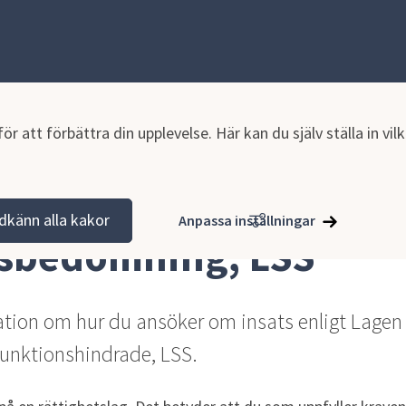
r att förbättra din upplevelse. Här kan du själv ställa in vi
tning
Biståndsbedömning, LSS
dkänn alla kakor
Anpassa inställningar
dsbedömning, LSS
ation om hur du ansöker om insats enligt Lagen
a funktionshindrade, LSS.