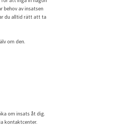
för att ingå in någon 
ar behov av insatsen 
 du alltid rätt att ta 
jälv om den.
a om insats åt dig. 
ia kontaktcenter.