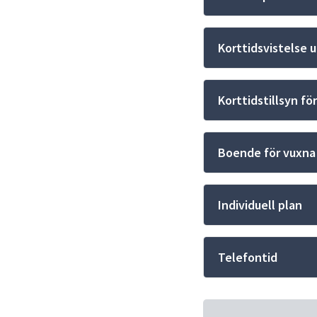
Korttidsvistelse
Korttidstillsyn fö
Boende för vuxna
Individuell plan
Telefontid