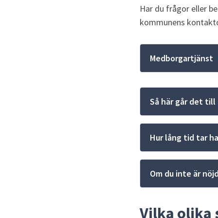
Har du frågor eller b
kommunens kontaktc
Medborgartjänst
Så här går det til
Hur lång tid tar 
Om du inte är nöj
Vilka olika 