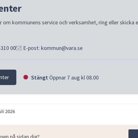
enter
or om kommunens service och verksamhet, ring eller skicka e-p
-310 00
E-post: kommun@vara.se
nter
Stängt
Öppnar 7 aug kl 08.00
uli 2026
nen på sidan dig?