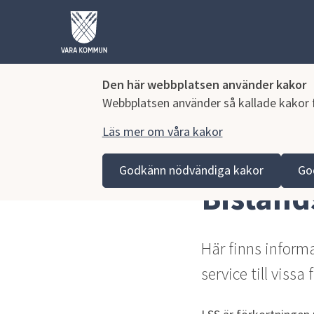
Den här webbplatsen använder kakor
Webbplatsen använder så kallade kakor fö
Läs mer om våra kakor
Hoppa till innehåll
Vara kommun
Omsorg och stöd
Funktionsnedsät
Godkänn nödvändiga kakor
Go
Bistån
Här finns inform
service till viss