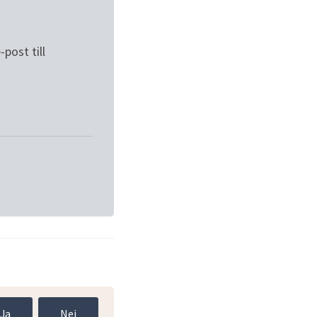
ost till 
Ja
Nej