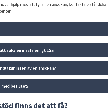
ehöver hjälp med att fylla i en ansökan, kontakta biståndshan
enter.
l att söka en insats enligt LSS
handläggningen av en ansökan?
d med beslutet?
stöd finns det att få?