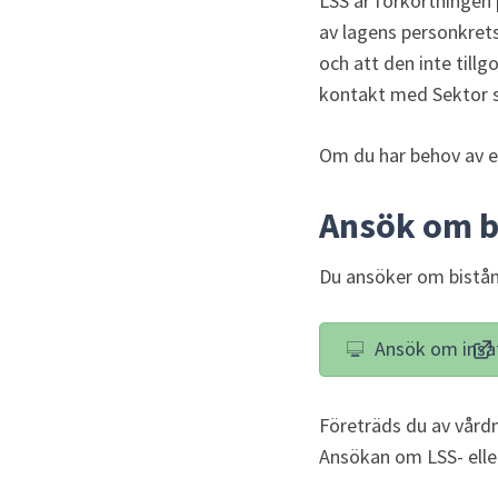
LSS är förkortningen 
av lagens personkretsa
och att den inte tillg
kontakt med Sektor so
Om du har behov av en
Ansök om b
Du ansöker om bistånd
Ansök om insat
(l
Företräds du av vård
Ansökan om LSS- eller