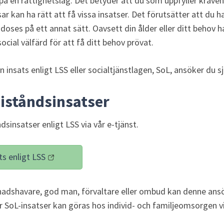
på en rättighetslag. Det betyder att du som uppfyller kraven 
r kan ha rätt att få vissa insatser. Det förutsätter att du h
odoses på ett annat sätt. Oavsett din ålder eller ditt behov har
cial välfärd för att få ditt behov prövat.
 insats enligt LSS eller socialtjänstlagen, SoL, ansöker du s
iståndsinsatser
sinsatser enligt LSS via vår e-tjänst.
s enligt LSS
änk till annan webbplats)
nadshavare, god man, förvaltare eller ombud kan denne ansök
 SoL-insatser kan göras hos individ- och familjeomsorgen v