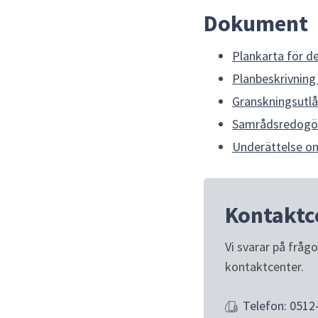
Dokument
Plankarta för d
Planbeskrivning
Granskningsutlå
Samrådsredogöre
Underättelse om
Kontaktc
Vi svarar på fråg
kontaktcenter.
Telefon: 0512