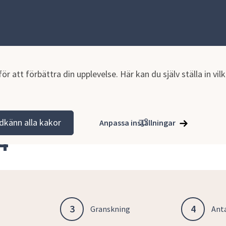
r att förbättra din upplevelse. Här kan du själv ställa in vi
hällsplanering
Pågående detaljplaner
Lärkan 4
dkänn alla kakor
Anpassa inställningar
4
3
4
Granskning
Ant