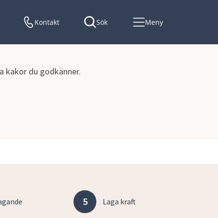
Kontakt
Sök
Meny
lka kakor du godkänner.
5
agande
Laga kraft