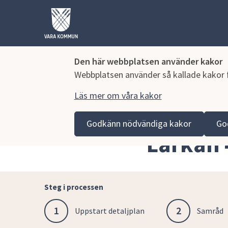
Den här webbplatsen använder kakor
Webbplatsen använder så kallade kakor fö
Läs mer om våra kakor
Hoppa till innehåll
Vara kommun
Bygga, miljö och infrastruktur
Sam
Godkänn nödvändiga kakor
Go
Lärkan 
Steg i processen
1
2
Uppstart detaljplan
Samråd