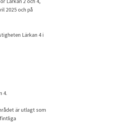
r Lärkan 2 och 4, 
il 2025 och på 
stigheten Lärkan 4 i 
n 4.
mrådet är utlagt som 
ntliga 