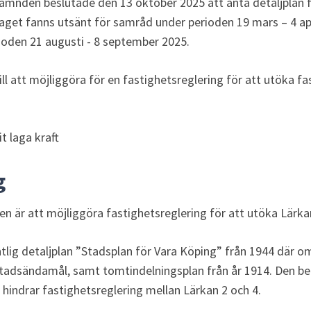
mnden beslutade den 13 oktober 2025 att anta detaljplan fö
laget fanns utsänt för samråd under perioden 19 mars – 4 apr
ioden 21 augusti - 8 september 2025.
ill att möjliggöra för en fastighetsreglering för att utöka fa
t laga kraft
g
en är att möjliggöra fastighetsreglering för att utöka Lärka
ntlig detaljplan ”Stadsplan för Vara Köping” från 1944 där o
tadsändamål, samt tomtindelningsplan från år 1914. Den befi
hindrar fastighetsreglering mellan Lärkan 2 och 4.