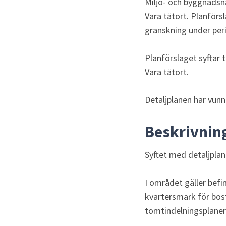
Miljö- och byggnadsnä
Vara tätort. Planförs
granskning under per
Planförslaget syftar t
Vara tätort.
Detaljplanen har vunni
Beskrivnin
Syftet med detaljplan
I området gäller befi
kvartersmark för bos
tomtindelningsplaner 