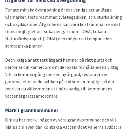
Åtgärder för minskad övergödning
För att minska övergödning är det vanligt att anlägga 
våtmarker, fosfordammar, tvåstegsdiken, strukturkalkning 
och skyddszoner. Åtgärderna kan vara kostsamma men det 
finns möjlighet att söka pengar inom LOVA, Lokala 
Naturvårdsprojekt (LONA) och miljöersättningar i den 
strategiska planen.
Det viktiga är att rätt åtgärd hamnar på rätt plats och 
därför är din kännedom om de lokala förhållandena viktig. 
Vill du komma igång med en ny åtgärd, restaurera en 
gammal eller är du nyfiken på vad som är möjligt på din 
mark är du välkommen att höra av dig till kommunens 
vattenåtgärdssamordnare.
Mark i grannkommuner
Om du har mark i någon av våra grannkommuner och vill 
hjälpa till även där, kontakta Vattenrådet Vänerns sydöstra 