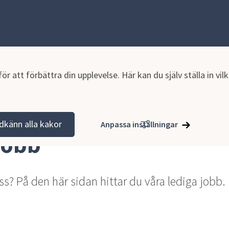
r att förbättra din upplevelse. Här kan du själv ställa in vi
aktik
Lediga jobb
dkänn alla kakor
Anpassa inställningar
jobb
 oss? På den här sidan hittar du våra lediga jobb.