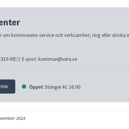
enter
or om kommunens service och verksamhet, ring eller skicka e-p
-310 00
E-post: kommun@vara.se
nter
Öppet
Stänger kl. 16.00
ovember 2024