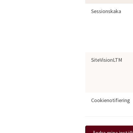
Sessionskaka
SiteVisionLTM
Cookienotifiering
Ändra mina inställ