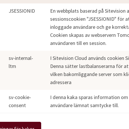
JSESSIONID
En webbplats baserad på Sitevision 
sessionscookien "JSESSIONID" för att
inloggade användare och ge korrekta
Cookien skapas av webservern Tomcat
användaren till en session.
sv-internal-
I Sitevision Cloud används cookien Si
ltm
Denna sätter lastbalanserarna för att
vilken bakomliggande server som kli
adressera
sv-cookie-
I denna kaka sparas information om v
consent
användare lämnat samtycke till.
ningar för kakor