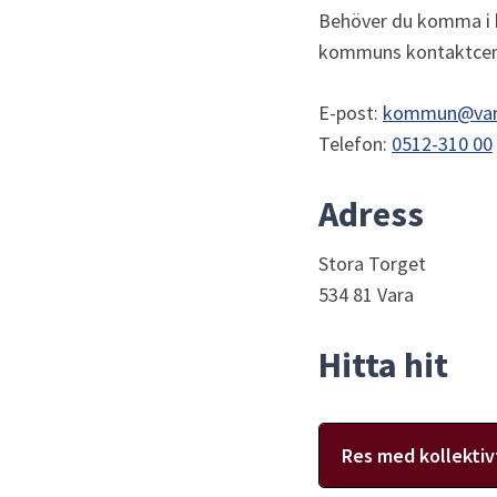
Behöver du komma i k
kommuns kontaktcen
E-post: 
kommun@var
Telefon: 
0512-310 00
Adress
Stora Torget
534 81 Vara
Hitta hit
Res med kollektiv