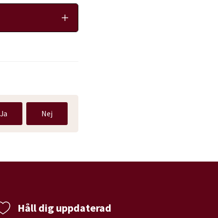
Ja
Nej
Håll dig uppdaterad