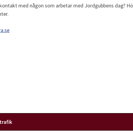
ontakt med någon som arbetar med Jordgubbens dag? Hör av
ter.
a.se
trafik